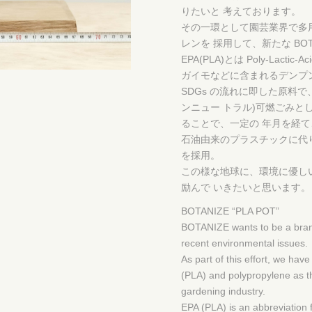
りたいと 考えております。
その一環として園芸業界で多用
レンを 採用して、新たな BOT
EPA(PLA)とは Poly-La
ガイモなどに含まれるデンプ
SDGs の流れに即した原料
ンニュー トラル)可燃ごみ
ることで、一定の 年月を経
石油由来のプラスチックに代
を採用。
この様な地球に、環境に優し
励んで いきたいと思います。
BOTANIZE “PLA POT”
BOTANIZE wants to be a bran
recent environmental issues.
As part of this effort, we h
(PLA) and polypropylene as the
gardening industry.
EPA (PLA) is an abbreviation fo