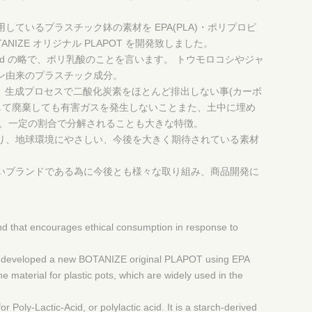
しているプラスチック鉢の素材を EPA(PLA)・ポリプロピ
ANIZE オリジナル PLAPOT を開発致しました。
ctic-Acid の略で、ポリ乳酸のことを言います。 トウモロコシやジャ
ン由来のプラスチック成分。
で、生成プロセスで二酸化炭素をほとんど排出しない事(カーボ
として廃棄しても有害ガスを発生しないことまた、土中に埋め
て、一定の割合で分解されることも大きな特徴。
り、地球環境にやさしい、今後を大きく期待されている素材
いブランドである為に今後とも様々な取り組み、商品開発に
d that encourages ethical consumption in response to
ave developed a new BOTANIZE original PLAPOT using EPA
 material for plastic pots, which are widely used in the
r Poly-Lactic-Acid, or polylactic acid. It is a starch-derived