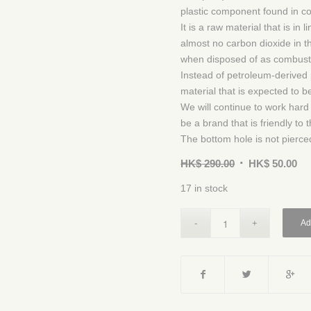
plastic component found in c
It is a raw material that is in
almost no carbon dioxide in t
when disposed of as combust
Instead of petroleum-derived 
material that is expected to b
We will continue to work hard
be a brand that is friendly to
The bottom hole is not pierced
HK$
290.00
HK$
50.00
17 in stock
Ad