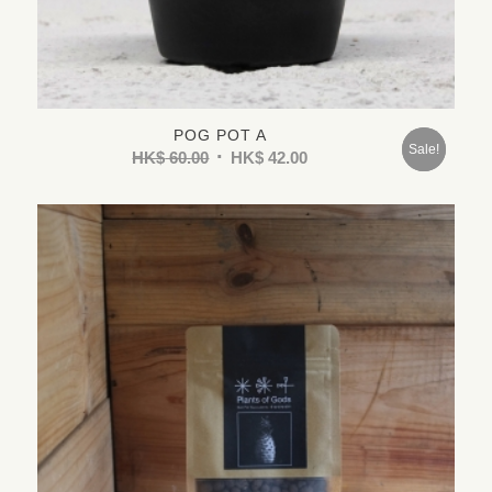
POG POT A
Sold
Sale!
HK$
60.00
HK$
42.00
Out