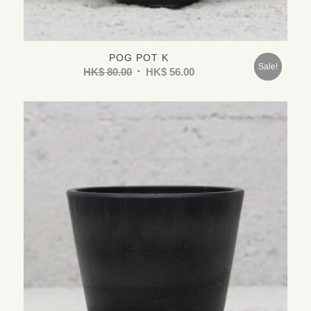
POG POT K
Sold
Sale!
HK$
80.00
HK$
56.00
Out