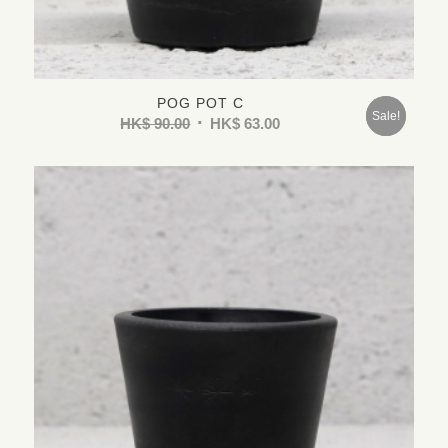
POG POT C
Sold
Sale!
HK$
90.00
HK$
63.00
Out